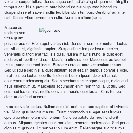
vel ullamcorper tellus. Donec augue orci, adipiscing ut quam eu, fringilla
tempus est. Nulla pretium ante bibendum nisi vulputate bibendum.
Suspendisse at sapien mollis leo bibendum tempus. Curabitur ac ante
nisl. Donec vitae fermentum nulla. Nunc a eleifend justo.
Maecenas
sodales sem
vitae quam
pulvinar auctor. Proin eget varius nisl. Donec ut sem elementum, luctus
est sit amet, dignissim sapien. Suspendisse tempor ipsum sapien,
venenatis blandit erat facilisis quis. Nullam mauris nunc, aliquet eget
sodales ut, porttitor id erat. Mauris a ultricies leo. Maecenas ac laoreet
tellus, vitae euismod lacus. Fusce eu orci at ante vestibulum mattis.
Sed ut ligula sed nisi aliquet aliquam et at est. In tempus convallis odio.
In et felis eu lectus lobortis tincidunt. Lorem ipsum dolor sit amet,
consectetur adipiscing elit. Sed bibendum scelerisque neque, a eleifend
risus bibendum ut. Maecenas accumsan enim non fringilla luctus. Sed
euismod luctus nisi, mollis convallis mauris egestas at. Cras tempor
diam ut eleifend tincidunt.
In eu convallis lectus. Nullam suscipit orci felis, sed dapibus elit viverra
vel. Nunc quis lacinia mauris. Etiam commodo nisl eget est ultricies,
quis bibendum lorem elementum. Nunc vulputate dui nec hendrerit
cursus. Aliquam egestas nunc non diam hendrerit malesuada. Sed porta
dignissim gravida. Ut non vestibulum enim. Pellentesque auctor turpis