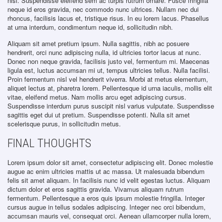
nisl. Suspendisse eleifend sem ac turpis rutrum ornare. Fusce fringilla
neque id eros gravida, nec commodo nunc ultrices. Nullam nec dui
rhoncus, facilisis lacus et, tristique risus. In eu lorem lacus. Phasellus
at urna interdum, condimentum neque id, sollicitudin nibh.
Aliquam sit amet pretium ipsum. Nulla sagittis, nibh ac posuere
hendrerit, orci nunc adipiscing nulla, id ultricies tortor lacus at nunc.
Donec non neque gravida, facilisis justo vel, fermentum mi. Maecenas
ligula est, luctus accumsan mi ut, tempus ultricies tellus. Nulla facilisi.
Proin fermentum nisl vel hendrerit viverra. Morbi at metus elementum,
aliquet lectus at, pharetra lorem. Pellentesque id urna iaculis, mollis elit
vitae, eleifend metus. Nam mollis arcu eget adipiscing cursus.
Suspendisse interdum purus suscipit nisl varius vulputate. Suspendisse
sagittis eget dui ut pretium. Suspendisse potenti. Nulla sit amet
scelerisque purus, in sollicitudin metus.
FINAL THOUGHTS
Lorem ipsum dolor sit amet, consectetur adipiscing elit. Donec molestie
augue ac enim ultricies mattis ut ac massa. Ut malesuada bibendum
felis sit amet aliquam. In facilisis nunc id velit egestas luctus. Aliquam
dictum dolor et eros sagittis gravida. Vivamus aliquam rutrum
fermentum. Pellentesque a eros quis ipsum molestie fringilla. Integer
cursus augue in tellus sodales adipiscing. Integer nec orci bibendum,
accumsan mauris vel, consequat orci. Aenean ullamcorper nulla lorem,