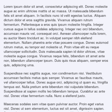
Lorem ipsum dolor sit amet, consectetur adipiscing elit. Donec molestie
augue ac enim ultricies mattis ut ac massa. Ut malesuada bibendum
felis sit amet aliquam. In facilisis nunc id velit egestas luctus. Aliquam
dictum dolor et eros sagittis gravida. Vivamus aliquam rutrum
fermentum. Pellentesque a eros quis ipsum molestie fringilla. Integer
cursus augue in tellus sodales adipiscing. Integer nec orci bibendum,
accumsan mauris vel, consequat orci. Aenean ullamcorper nulla lorem,
eu auctor libero tincidunt ac. In volutpat semper nibh eleifend
elementum. Nullam pharetra ante vitae posuere congue. Donec euismod
rutrum metus, eu tempor est molestie ut. Proin vitae elit eu neque
ullamcorper sollicitudin. Duis malesuada sapien id dolor ultrices, vitae
molestie augue congue. Vivamus neque felis, bibendum sit amet ante
non, bibendum ullamcorper ipsum. Duis quis risus aliquam, semper eros
quis, adipiscing urna.
Suspendisse nec sagittis augue, non condimentum nisi. Vestibulum
accumsan facilisis metus quis semper. Vivamus ac faucibus mauris,
vel ullamcorper tellus. Donec augue orci, adipiscing ut quam eu, fringilla
tempus est. Nulla pretium ante bibendum nisi vulputate bibendum.
Suspendisse at sapien mollis leo bibendum tempus. Curabitur ac ante
nisl. Donec vitae fermentum nulla. Nunc a eleifend justo.
Maecenas sodales sem vitae quam pulvinar auctor. Proin eget varius
nisl. Donec ut sem elementum, luctus est sit amet, dignissim sapien.