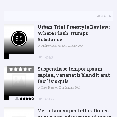
VIEW ALL
Urban Trial Freestyle Review:
Where Flash Trumps
9.5
Substance
by
Andrew Luck
on 30th January 2014
129
Suspendisse tempor ipsum
sapien, venenatis blandit erat
facilisis quis
by
Drew Brees
on 30th January 2014
165
Vel ullamcorper tellus. Donec
augue orci, adipiscing ut quam