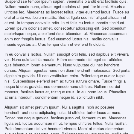
Suspendisse tempor ipsum sapien, venenatis blandit erat facilisis quis.
Nullam mauris nunc, aliquet eget sodales ut, porttitor id erat. Mauris a
ultricies leo. Maecenas ac laoreet tellus, vitae euismod lacus. Fusce eu
orci at ante vestibulum mattis. Sed ut ligula sed nisi aliquet aliquam et
at est. In tempus convallis odio. In et felis eu lectus lobortis tincidunt.
Lorem ipsum dolor sit amet, consectetur adipiscing elit. Sed bibendum
scelerisque neque, a eleifend risus bibendum ut. Maecenas accumsan
enim non fringilla luctus. Sed euismod luctus nisi, mollis convallis
mauris egestas at. Cras tempor diam ut eleifend tincidunt.
In eu convallis lectus. Nullam suscipit orci felis, sed dapibus elit viverra
vel. Nunc quis lacinia mauris. Etiam commodo nisl eget est ultricies,
quis bibendum lorem elementum. Nunc vulputate dui nec hendrerit
cursus. Aliquam egestas nunc non diam hendrerit malesuada. Sed porta
dignissim gravida. Ut non vestibulum enim. Pellentesque auctor turpis
nisl. Suspendisse eleifend sem ac turpis rutrum ornare. Fusce fringilla
neque id eros gravida, nec commodo nunc ultrices. Nullam nec dui
rhoncus, facilisis lacus et, tristique risus. In eu lorem lacus. Phasellus
at urna interdum, condimentum neque id, sollicitudin nibh.
Aliquam sit amet pretium ipsum. Nulla sagittis, nibh ac posuere
hendrerit, orci nunc adipiscing nulla, id ultricies tortor lacus at nunc.
Donec non neque gravida, facilisis justo vel, fermentum mi. Maecenas
ligula est, luctus accumsan mi ut, tempus ultricies tellus. Nulla facilisi.
Proin fermentum nisl vel hendrerit viverra. Morbi at metus elementum,
aliquet lectus at, pharetra lorem. Pellentesque id urna iaculis, mollis elit