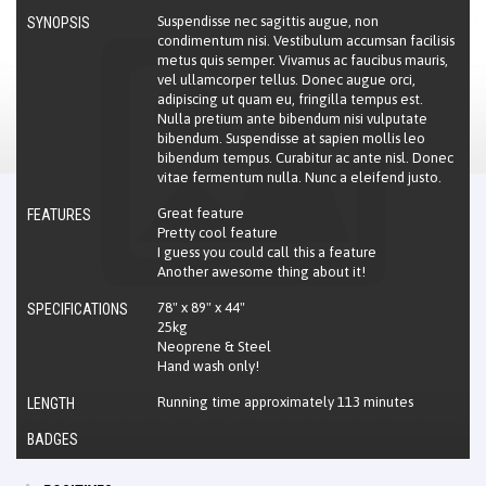
Suspendisse nec sagittis augue, non
SYNOPSIS
condimentum nisi. Vestibulum accumsan facilisis
metus quis semper. Vivamus ac faucibus mauris,
vel ullamcorper tellus. Donec augue orci,
adipiscing ut quam eu, fringilla tempus est.
Nulla pretium ante bibendum nisi vulputate
bibendum. Suspendisse at sapien mollis leo
bibendum tempus. Curabitur ac ante nisl. Donec
vitae fermentum nulla. Nunc a eleifend justo.
Great feature
FEATURES
Pretty cool feature
I guess you could call this a feature
Another awesome thing about it!
78" x 89" x 44"
SPECIFICATIONS
25kg
Neoprene & Steel
Hand wash only!
Running time approximately 113 minutes
LENGTH
BADGES