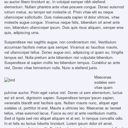
eu auctor libero tincidunt ac. In volutpat semper nibh eleifend
elementum. Nullam pharetra ante vitae posuere congue. Donec euismod
rutrum metus, eu tempor est molestie ut. Proin vitae elit eu neque
ullamcorper sollicitudin. Duis malesuada sapien id dolor ultrices, vitae
molestie augue congue. Vivamus neque felis, bibendum sit amet ante
non, bibendum ullamcorper ipsum. Duis quis risus aliquam, semper eros
quis, adipiscing urna.
Suspendisse nec sagittis augue, non condimentum nisi. Vestibulum
accumsan facilisis metus quis semper. Vivamus ac faucibus mauris,
vel ullamcorper tellus. Donec augue orci, adipiscing ut quam eu, fringilla
tempus est. Nulla pretium ante bibendum nisi vulputate bibendum.
Suspendisse at sapien mollis leo bibendum tempus. Curabitur ac ante
nisl. Donec vitae fermentum nulla. Nunc a eleifend justo.
Maecenas
sodales sem
vitae quam
pulvinar auctor. Proin eget varius nisl. Donec ut sem elementum, luctus
est sit amet, dignissim sapien. Suspendisse tempor ipsum sapien,
venenatis blandit erat facilisis quis. Nullam mauris nunc, aliquet eget
sodales ut, porttitor id erat. Mauris a ultricies leo. Maecenas ac laoreet
tellus, vitae euismod lacus. Fusce eu orci at ante vestibulum mattis.
Sed ut ligula sed nisi aliquet aliquam et at est. In tempus convallis odio.
In et felis eu lectus lobortis tincidunt. Lorem ipsum dolor sit amet,