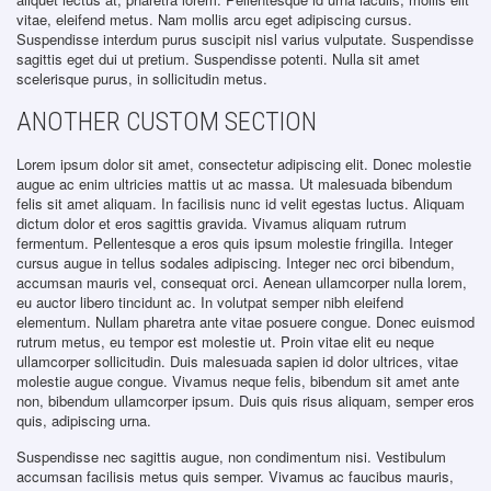
vitae, eleifend metus. Nam mollis arcu eget adipiscing cursus.
Suspendisse interdum purus suscipit nisl varius vulputate. Suspendisse
sagittis eget dui ut pretium. Suspendisse potenti. Nulla sit amet
scelerisque purus, in sollicitudin metus.
ANOTHER CUSTOM SECTION
Lorem ipsum dolor sit amet, consectetur adipiscing elit. Donec molestie
augue ac enim ultricies mattis ut ac massa. Ut malesuada bibendum
felis sit amet aliquam. In facilisis nunc id velit egestas luctus. Aliquam
dictum dolor et eros sagittis gravida. Vivamus aliquam rutrum
fermentum. Pellentesque a eros quis ipsum molestie fringilla. Integer
cursus augue in tellus sodales adipiscing. Integer nec orci bibendum,
accumsan mauris vel, consequat orci. Aenean ullamcorper nulla lorem,
eu auctor libero tincidunt ac. In volutpat semper nibh eleifend
elementum. Nullam pharetra ante vitae posuere congue. Donec euismod
rutrum metus, eu tempor est molestie ut. Proin vitae elit eu neque
ullamcorper sollicitudin. Duis malesuada sapien id dolor ultrices, vitae
molestie augue congue. Vivamus neque felis, bibendum sit amet ante
non, bibendum ullamcorper ipsum. Duis quis risus aliquam, semper eros
quis, adipiscing urna.
Suspendisse nec sagittis augue, non condimentum nisi. Vestibulum
accumsan facilisis metus quis semper. Vivamus ac faucibus mauris,