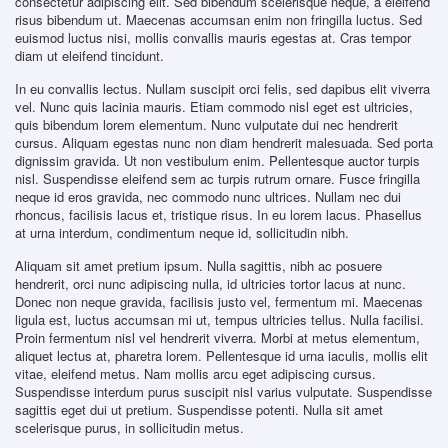
consectetur adipiscing elit. Sed bibendum scelerisque neque, a eleifend
risus bibendum ut. Maecenas accumsan enim non fringilla luctus. Sed
euismod luctus nisi, mollis convallis mauris egestas at. Cras tempor
diam ut eleifend tincidunt.
In eu convallis lectus. Nullam suscipit orci felis, sed dapibus elit viverra
vel. Nunc quis lacinia mauris. Etiam commodo nisl eget est ultricies,
quis bibendum lorem elementum. Nunc vulputate dui nec hendrerit
cursus. Aliquam egestas nunc non diam hendrerit malesuada. Sed porta
dignissim gravida. Ut non vestibulum enim. Pellentesque auctor turpis
nisl. Suspendisse eleifend sem ac turpis rutrum ornare. Fusce fringilla
neque id eros gravida, nec commodo nunc ultrices. Nullam nec dui
rhoncus, facilisis lacus et, tristique risus. In eu lorem lacus. Phasellus
at urna interdum, condimentum neque id, sollicitudin nibh.
Aliquam sit amet pretium ipsum. Nulla sagittis, nibh ac posuere
hendrerit, orci nunc adipiscing nulla, id ultricies tortor lacus at nunc.
Donec non neque gravida, facilisis justo vel, fermentum mi. Maecenas
ligula est, luctus accumsan mi ut, tempus ultricies tellus. Nulla facilisi.
Proin fermentum nisl vel hendrerit viverra. Morbi at metus elementum,
aliquet lectus at, pharetra lorem. Pellentesque id urna iaculis, mollis elit
vitae, eleifend metus. Nam mollis arcu eget adipiscing cursus.
Suspendisse interdum purus suscipit nisl varius vulputate. Suspendisse
sagittis eget dui ut pretium. Suspendisse potenti. Nulla sit amet
scelerisque purus, in sollicitudin metus.