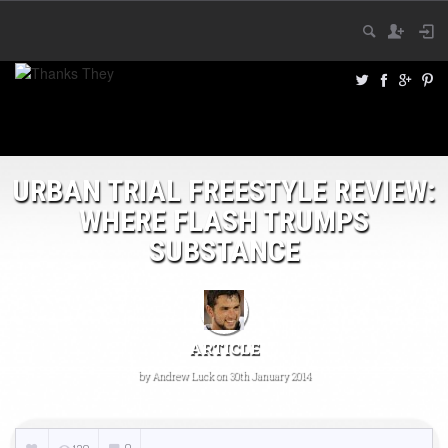
URBAN TRIAL FREESTYLE REVIEW:
WHERE FLASH TRUMPS
SUBSTANCE
ARTICLE
by
Andrew Luck
on 30th January 2014
0