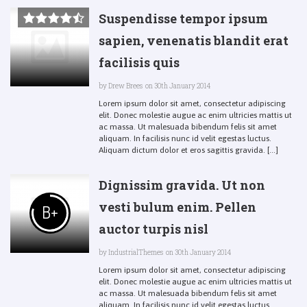
Suspendisse tempor ipsum
sapien, venenatis blandit erat
facilisis quis
by
Drew Brees
on 30th January 2014
Lorem ipsum dolor sit amet, consectetur adipiscing
elit. Donec molestie augue ac enim ultricies mattis ut
ac massa. Ut malesuada bibendum felis sit amet
aliquam. In facilisis nunc id velit egestas luctus.
Aliquam dictum dolor et eros sagittis gravida. [...]
Dignissim gravida. Ut non
vesti bulum enim. Pellen
B+
auctor turpis nisl
by
IndustrialThemes
on 30th January 2014
Lorem ipsum dolor sit amet, consectetur adipiscing
elit. Donec molestie augue ac enim ultricies mattis ut
ac massa. Ut malesuada bibendum felis sit amet
aliquam. In facilisis nunc id velit egestas luctus.