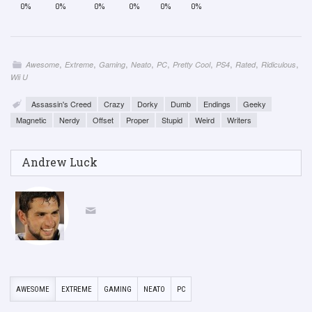
0%
0%
0%
0%
0%
0%
,
,
,
,
,
,
,
,
,
Awesome
Extreme
Gaming
Neato
PC
Pretty Cool
PS4
Rated
Ridiculous
Wii U
Assassin's Creed
Crazy
Dorky
Dumb
Endings
Geeky
Magnetic
Nerdy
Offset
Proper
Stupid
Weird
Writers
Andrew Luck
AWESOME
EXTREME
GAMING
NEATO
PC