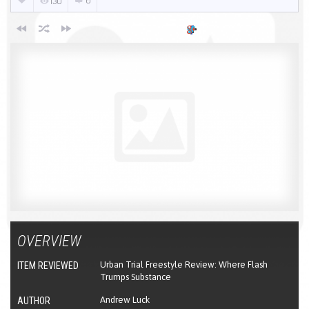
130
OVERVIEW
Urban Trial Freestyle Review: Where Flash
ITEM REVIEWED
Trumps Substance
Andrew Luck
AUTHOR