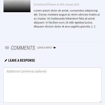
by
IndustrialThemes
on 30th January 2014
Lorem ipsum dolor sit amet, consectetur adipiscing
elit. Donec molestie augue ac enim ultricies mattis ut
ac massa. Ut malesuada bibendum felis sit amet
aliquam. In facilisis nunc id velit egestas luctus.
Aliquam dictum dolor et eros sagittis gravida. [...]
COMMENTS
LEAVE A REPLY
LEAVE A RESPONSE