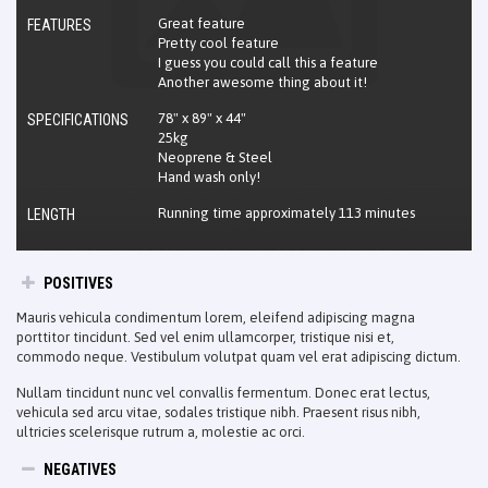
Great feature
FEATURES
Pretty cool feature
I guess you could call this a feature
Another awesome thing about it!
78" x 89" x 44"
SPECIFICATIONS
25kg
Neoprene & Steel
Hand wash only!
Running time approximately 113 minutes
LENGTH
POSITIVES
Mauris vehicula condimentum lorem, eleifend adipiscing magna
porttitor tincidunt. Sed vel enim ullamcorper, tristique nisi et,
commodo neque. Vestibulum volutpat quam vel erat adipiscing dictum.
Nullam tincidunt nunc vel convallis fermentum. Donec erat lectus,
vehicula sed arcu vitae, sodales tristique nibh. Praesent risus nibh,
ultricies scelerisque rutrum a, molestie ac orci.
NEGATIVES