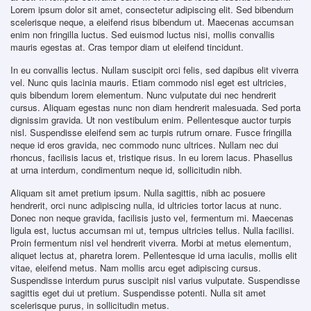
Lorem ipsum dolor sit amet, consectetur adipiscing elit. Sed bibendum
scelerisque neque, a eleifend risus bibendum ut. Maecenas accumsan
enim non fringilla luctus. Sed euismod luctus nisi, mollis convallis
mauris egestas at. Cras tempor diam ut eleifend tincidunt.
In eu convallis lectus. Nullam suscipit orci felis, sed dapibus elit viverra
vel. Nunc quis lacinia mauris. Etiam commodo nisl eget est ultricies,
quis bibendum lorem elementum. Nunc vulputate dui nec hendrerit
cursus. Aliquam egestas nunc non diam hendrerit malesuada. Sed porta
dignissim gravida. Ut non vestibulum enim. Pellentesque auctor turpis
nisl. Suspendisse eleifend sem ac turpis rutrum ornare. Fusce fringilla
neque id eros gravida, nec commodo nunc ultrices. Nullam nec dui
rhoncus, facilisis lacus et, tristique risus. In eu lorem lacus. Phasellus
at urna interdum, condimentum neque id, sollicitudin nibh.
Aliquam sit amet pretium ipsum. Nulla sagittis, nibh ac posuere
hendrerit, orci nunc adipiscing nulla, id ultricies tortor lacus at nunc.
Donec non neque gravida, facilisis justo vel, fermentum mi. Maecenas
ligula est, luctus accumsan mi ut, tempus ultricies tellus. Nulla facilisi.
Proin fermentum nisl vel hendrerit viverra. Morbi at metus elementum,
aliquet lectus at, pharetra lorem. Pellentesque id urna iaculis, mollis elit
vitae, eleifend metus. Nam mollis arcu eget adipiscing cursus.
Suspendisse interdum purus suscipit nisl varius vulputate. Suspendisse
sagittis eget dui ut pretium. Suspendisse potenti. Nulla sit amet
scelerisque purus, in sollicitudin metus.