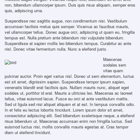
non, bibendum ullamcorper ipsum. Duis quis risus aliquam, semper eros
quis, adipiscing urna.
Suspendisse nec sagittis augue, non condimentum nisi. Vestibulum
accumsan facilisis metus quis semper. Vivamus ac faucibus mauris,
vel ullamcorper tellus. Donec augue orci, adipiscing ut quam eu, fringilla
tempus est. Nulla pretium ante bibendum nisi vulputate bibendum.
Suspendisse at sapien mollis leo bibendum tempus. Curabitur ac ante
nisl. Donec vitae fermentum nulla. Nunc a eleifend justo.
Maecenas
sodales sem
vitae quam
pulvinar auctor. Proin eget varius nisl. Donec ut sem elementum, luctus
est sit amet, dignissim sapien. Suspendisse tempor ipsum sapien,
venenatis blandit erat facilisis quis. Nullam mauris nunc, aliquet eget
sodales ut, porttitor id erat. Mauris a ultricies leo. Maecenas ac laoreet
tellus, vitae euismod lacus. Fusce eu orci at ante vestibulum mattis.
Sed ut ligula sed nisi aliquet aliquam et at est. In tempus convallis odio.
In et felis eu lectus lobortis tincidunt. Lorem ipsum dolor sit amet,
consectetur adipiscing elit. Sed bibendum scelerisque neque, a eleifend
risus bibendum ut. Maecenas accumsan enim non fringilla luctus. Sed
euismod luctus nisi, mollis convallis mauris egestas at. Cras tempor
diam ut eleifend tincidunt.