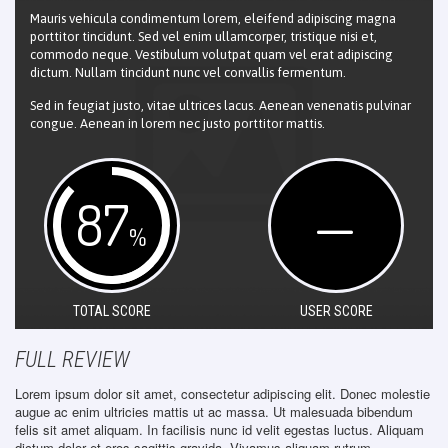
Mauris vehicula condimentum lorem, eleifend adipiscing magna
porttitor tincidunt. Sed vel enim ullamcorper, tristique nisi et,
commodo neque. Vestibulum volutpat quam vel erat adipiscing
dictum. Nullam tincidunt nunc vel convallis fermentum.
Sed in feugiat justo, vitae ultrices lacus. Aenean venenatis pulvinar
congue. Aenean in lorem nec justo porttitor mattis.
87
—
%
TOTAL SCORE
USER SCORE
FULL REVIEW
Lorem ipsum dolor sit amet, consectetur adipiscing elit. Donec molestie
augue ac enim ultricies mattis ut ac massa. Ut malesuada bibendum
felis sit amet aliquam. In facilisis nunc id velit egestas luctus. Aliquam
dictum dolor et eros sagittis gravida. Vivamus aliquam rutrum