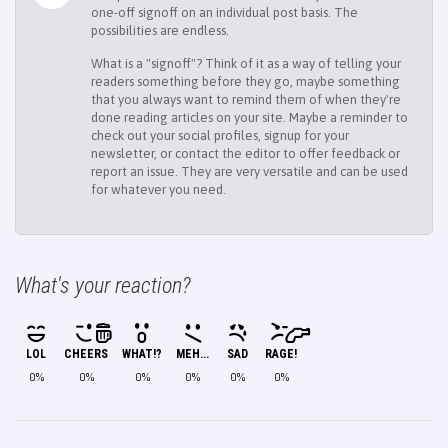
one-off signoff on an individual post basis. The
possibilities are endless.
What is a "signoff"? Think of it as a way of telling your
readers something before they go, maybe something
that you always want to remind them of when they're
done reading articles on your site. Maybe a reminder to
check out your social profiles, signup for your
newsletter, or contact the editor to offer feedback or
report an issue. They are very versatile and can be used
for whatever you need.
What's your reaction?
LOL
CHEERS
WHAT!?
MEH...
SAD
RAGE!
0%
0%
0%
0%
0%
0%