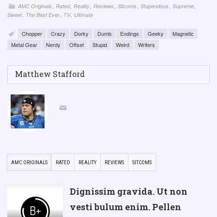
,
,
,
,
,
,
,
AMC Originals
Rated
Reality
Reviews
Sitcoms
Stupendous
Supreme
,
,
,
Sweet
The Best Ever
TV
Ultimate
Chopper
Crazy
Dorky
Dumb
Endings
Geeky
Magnetic
Metal Gear
Nerdy
Offset
Stupid
Weird
Writers
Matthew Stafford
AMC ORIGINALS
RATED
REALITY
REVIEWS
SITCOMS
Dignissim gravida. Ut non
vesti bulum enim. Pellen
B+