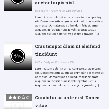
auctor turpis nisl
by
IndustrialThemes
on 30th January 2014
Lorem ipsum dolor sit amet, consectetur adipiscing
elit. Donec molestie augue ac enim ultricies mattis ut
ac massa. Ut malesuada bibendum felis sit amet
aliquam. In facilisis nunc id velit egestas luctus.
Aliquam dictum dolor et eros sagittis gravida. [...]
Cras tempor diam ut eleifend
tincidunt
84
%
by
Tom Brady
on 30th January 2014
Lorem ipsum dolor sit amet, consectetur adipiscing
elit. Donec molestie augue ac enim ultricies mattis ut
ac massa. Ut malesuada bibendum felis sit amet
aliquam. In facilisis nunc id velit egestas luctus.
Aliquam dictum dolor et eros sagittis gravida. [...]
Curabitur ac ante nisl. Donec
vitae