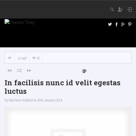
0
147
In facilisis nunc id velit egestas
luctus
by
Matthew Stafford
on 30th January 2014