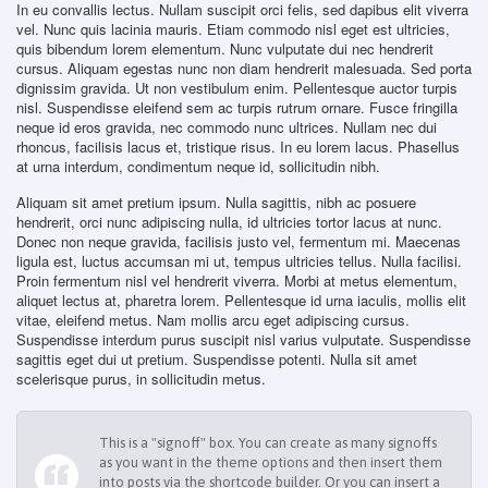
In eu convallis lectus. Nullam suscipit orci felis, sed dapibus elit viverra
vel. Nunc quis lacinia mauris. Etiam commodo nisl eget est ultricies,
quis bibendum lorem elementum. Nunc vulputate dui nec hendrerit
cursus. Aliquam egestas nunc non diam hendrerit malesuada. Sed porta
dignissim gravida. Ut non vestibulum enim. Pellentesque auctor turpis
nisl. Suspendisse eleifend sem ac turpis rutrum ornare. Fusce fringilla
neque id eros gravida, nec commodo nunc ultrices. Nullam nec dui
rhoncus, facilisis lacus et, tristique risus. In eu lorem lacus. Phasellus
at urna interdum, condimentum neque id, sollicitudin nibh.
Aliquam sit amet pretium ipsum. Nulla sagittis, nibh ac posuere
hendrerit, orci nunc adipiscing nulla, id ultricies tortor lacus at nunc.
Donec non neque gravida, facilisis justo vel, fermentum mi. Maecenas
ligula est, luctus accumsan mi ut, tempus ultricies tellus. Nulla facilisi.
Proin fermentum nisl vel hendrerit viverra. Morbi at metus elementum,
aliquet lectus at, pharetra lorem. Pellentesque id urna iaculis, mollis elit
vitae, eleifend metus. Nam mollis arcu eget adipiscing cursus.
Suspendisse interdum purus suscipit nisl varius vulputate. Suspendisse
sagittis eget dui ut pretium. Suspendisse potenti. Nulla sit amet
scelerisque purus, in sollicitudin metus.
This is a "signoff" box. You can create as many signoffs
as you want in the theme options and then insert them
into posts via the shortcode builder. Or you can insert a