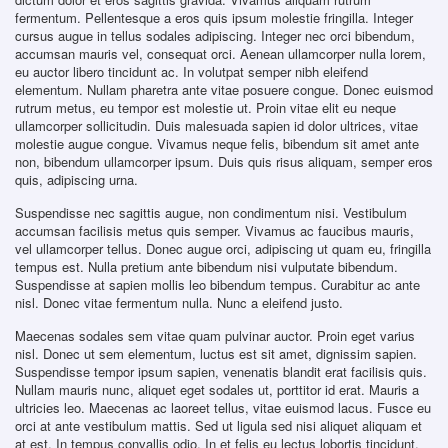
fermentum. Pellentesque a eros quis ipsum molestie fringilla. Integer
cursus augue in tellus sodales adipiscing. Integer nec orci bibendum,
accumsan mauris vel, consequat orci. Aenean ullamcorper nulla lorem,
eu auctor libero tincidunt ac. In volutpat semper nibh eleifend
elementum. Nullam pharetra ante vitae posuere congue. Donec euismod
rutrum metus, eu tempor est molestie ut. Proin vitae elit eu neque
ullamcorper sollicitudin. Duis malesuada sapien id dolor ultrices, vitae
molestie augue congue. Vivamus neque felis, bibendum sit amet ante
non, bibendum ullamcorper ipsum. Duis quis risus aliquam, semper eros
quis, adipiscing urna.
Suspendisse nec sagittis augue, non condimentum nisi. Vestibulum
accumsan facilisis metus quis semper. Vivamus ac faucibus mauris,
vel ullamcorper tellus. Donec augue orci, adipiscing ut quam eu, fringilla
tempus est. Nulla pretium ante bibendum nisi vulputate bibendum.
Suspendisse at sapien mollis leo bibendum tempus. Curabitur ac ante
nisl. Donec vitae fermentum nulla. Nunc a eleifend justo.
Maecenas sodales sem vitae quam pulvinar auctor. Proin eget varius
nisl. Donec ut sem elementum, luctus est sit amet, dignissim sapien.
Suspendisse tempor ipsum sapien, venenatis blandit erat facilisis quis.
Nullam mauris nunc, aliquet eget sodales ut, porttitor id erat. Mauris a
ultricies leo. Maecenas ac laoreet tellus, vitae euismod lacus. Fusce eu
orci at ante vestibulum mattis. Sed ut ligula sed nisi aliquet aliquam et
at est. In tempus convallis odio. In et felis eu lectus lobortis tincidunt.