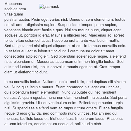
Maecenas
sodales sem
vitae quam
pulvinar auctor. Proin eget varius nisl. Donec ut sem elementum, luctus
est sit amet, dignissim sapien. Suspendisse tempor ipsum sapien,
venenatis blandit erat facilisis quis. Nullam mauris nunc, aliquet eget
sodales ut, porttitor id erat. Mauris a ultricies leo. Maecenas ac laoreet
tellus, vitae euismod lacus. Fusce eu orci at ante vestibulum mattis.
Sed ut ligula sed nisi aliquet aliquam et at est. In tempus convallis odio.
In et felis eu lectus lobortis tincidunt. Lorem ipsum dolor sit amet,
consectetur adipiscing elit. Sed bibendum scelerisque neque, a eleifend
risus bibendum ut. Maecenas accumsan enim non fringilla luctus. Sed
euismod luctus nisi, mollis convallis mauris egestas at. Cras tempor
diam ut eleifend tincidunt.
In eu convallis lectus. Nullam suscipit orci felis, sed dapibus elit viverra
vel. Nunc quis lacinia mauris. Etiam commodo nisl eget est ultricies,
quis bibendum lorem elementum. Nunc vulputate dui nec hendrerit
cursus. Aliquam egestas nunc non diam hendrerit malesuada. Sed porta
dignissim gravida. Ut non vestibulum enim. Pellentesque auctor turpis
nisl. Suspendisse eleifend sem ac turpis rutrum ornare. Fusce fringilla
neque id eros gravida, nec commodo nunc ultrices. Nullam nec dui
rhoncus, facilisis lacus et, tristique risus. In eu lorem lacus. Phasellus
at urna interdum, condimentum neque id, sollicitudin nibh.