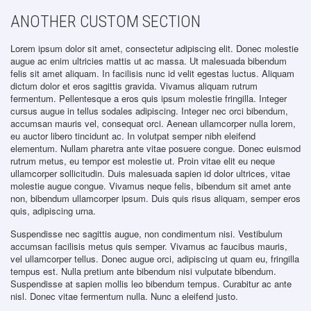
ANOTHER CUSTOM SECTION
Lorem ipsum dolor sit amet, consectetur adipiscing elit. Donec molestie
augue ac enim ultricies mattis ut ac massa. Ut malesuada bibendum
felis sit amet aliquam. In facilisis nunc id velit egestas luctus. Aliquam
dictum dolor et eros sagittis gravida. Vivamus aliquam rutrum
fermentum. Pellentesque a eros quis ipsum molestie fringilla. Integer
cursus augue in tellus sodales adipiscing. Integer nec orci bibendum,
accumsan mauris vel, consequat orci. Aenean ullamcorper nulla lorem,
eu auctor libero tincidunt ac. In volutpat semper nibh eleifend
elementum. Nullam pharetra ante vitae posuere congue. Donec euismod
rutrum metus, eu tempor est molestie ut. Proin vitae elit eu neque
ullamcorper sollicitudin. Duis malesuada sapien id dolor ultrices, vitae
molestie augue congue. Vivamus neque felis, bibendum sit amet ante
non, bibendum ullamcorper ipsum. Duis quis risus aliquam, semper eros
quis, adipiscing urna.
Suspendisse nec sagittis augue, non condimentum nisi. Vestibulum
accumsan facilisis metus quis semper. Vivamus ac faucibus mauris,
vel ullamcorper tellus. Donec augue orci, adipiscing ut quam eu, fringilla
tempus est. Nulla pretium ante bibendum nisi vulputate bibendum.
Suspendisse at sapien mollis leo bibendum tempus. Curabitur ac ante
nisl. Donec vitae fermentum nulla. Nunc a eleifend justo.