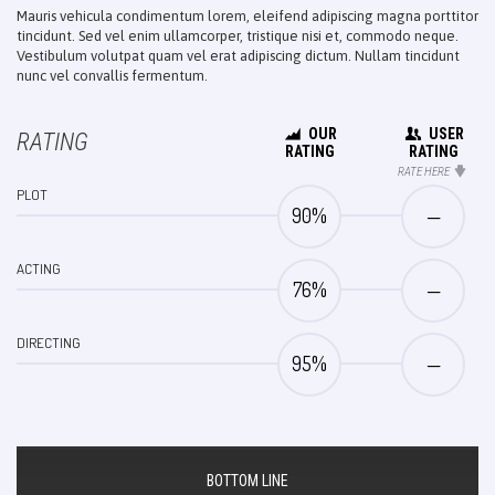
Mauris vehicula condimentum lorem, eleifend adipiscing magna porttitor
tincidunt. Sed vel enim ullamcorper, tristique nisi et, commodo neque.
Vestibulum volutpat quam vel erat adipiscing dictum. Nullam tincidunt
nunc vel convallis fermentum.
OUR
USER
RATING
RATING
RATING
RATE HERE
PLOT
90
%
—
ACTING
76
%
—
DIRECTING
95
%
—
BOTTOM LINE