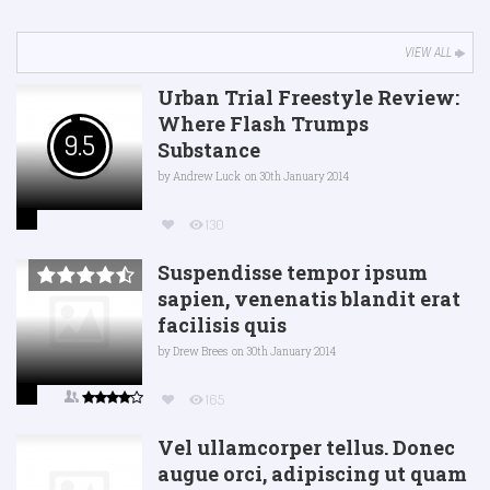
VIEW ALL
Urban Trial Freestyle Review:
Where Flash Trumps
9.5
Substance
by
Andrew Luck
on 30th January 2014
130
Suspendisse tempor ipsum
sapien, venenatis blandit erat
facilisis quis
by
Drew Brees
on 30th January 2014
165
Vel ullamcorper tellus. Donec
augue orci, adipiscing ut quam