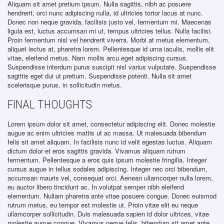
Aliquam sit amet pretium ipsum. Nulla sagittis, nibh ac posuere
hendrerit, orci nunc adipiscing nulla, id ultricies tortor lacus at nunc.
Donec non neque gravida, facilisis justo vel, fermentum mi. Maecenas
ligula est, luctus accumsan mi ut, tempus ultricies tellus. Nulla facilisi.
Proin fermentum nisl vel hendrerit viverra. Morbi at metus elementum,
aliquet lectus at, pharetra lorem. Pellentesque id urna iaculis, mollis elit
vitae, eleifend metus. Nam mollis arcu eget adipiscing cursus.
Suspendisse interdum purus suscipit nisl varius vulputate. Suspendisse
sagittis eget dui ut pretium. Suspendisse potenti. Nulla sit amet
scelerisque purus, in sollicitudin metus.
FINAL THOUGHTS
Lorem ipsum dolor sit amet, consectetur adipiscing elit. Donec molestie
augue ac enim ultricies mattis ut ac massa. Ut malesuada bibendum
felis sit amet aliquam. In facilisis nunc id velit egestas luctus. Aliquam
dictum dolor et eros sagittis gravida. Vivamus aliquam rutrum
fermentum. Pellentesque a eros quis ipsum molestie fringilla. Integer
cursus augue in tellus sodales adipiscing. Integer nec orci bibendum,
accumsan mauris vel, consequat orci. Aenean ullamcorper nulla lorem,
eu auctor libero tincidunt ac. In volutpat semper nibh eleifend
elementum. Nullam pharetra ante vitae posuere congue. Donec euismod
rutrum metus, eu tempor est molestie ut. Proin vitae elit eu neque
ullamcorper sollicitudin. Duis malesuada sapien id dolor ultrices, vitae
molestie augue congue. Vivamus neque felis, bibendum sit amet ante